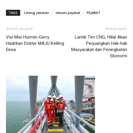
TAGS
Lelang Jabatan
oknum pejabat
PEJABAT
Artikulli paraprak
Artikulli tjetër
Visi Misi Hurmin-Gerry
Lantik Tim CNG, Hillal Akan
Hadirkan Dokter MAJU Keliling
Perjuangkan Hak-hak
Desa
Masyarakat dan Peningkatan
Ekonomi