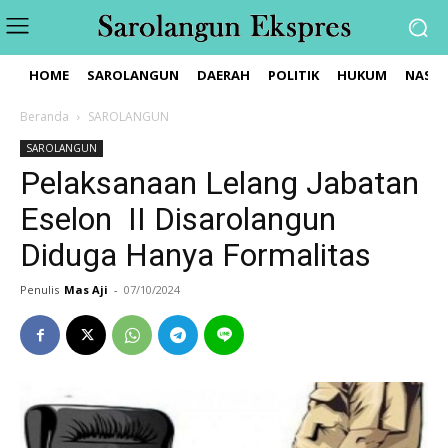
HOME
SAROLANGUN
DAERAH
POLITIK
HUKUM
NASIO
Beranda
SAROLANGUN
SAROLANGUN
Pelaksanaan Lelang Jabatan
Eselon II Disarolangun
Diduga Hanya Formalitas
Penulis
Mas Aji
-
07/10/2024