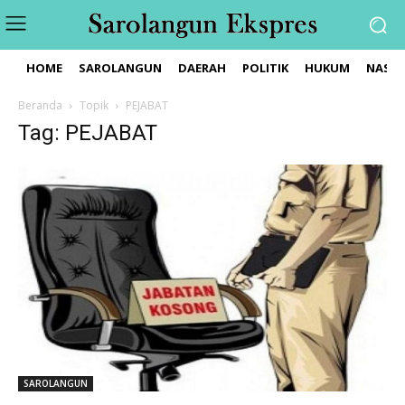
HOME
SAROLANGUN
DAERAH
POLITIK
HUKUM
NASIO
Beranda
Topik
PEJABAT
Tag: PEJABAT
SAROLANGUN