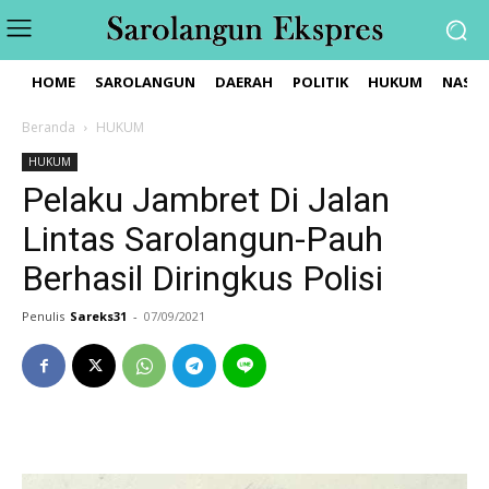
HOME
SAROLANGUN
DAERAH
POLITIK
HUKUM
NASIO
Beranda
HUKUM
HUKUM
Pelaku Jambret Di Jalan
Lintas Sarolangun-Pauh
Berhasil Diringkus Polisi
Penulis
Sareks31
-
07/09/2021