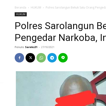
Beranda
HUKUM
Polres Sarolangun Bekuk Satu Orang Pengeda
HUKUM
Polres Sarolangun B
Pengedar Narkoba, I
Penulis
Sareks31
-
27/10/2021