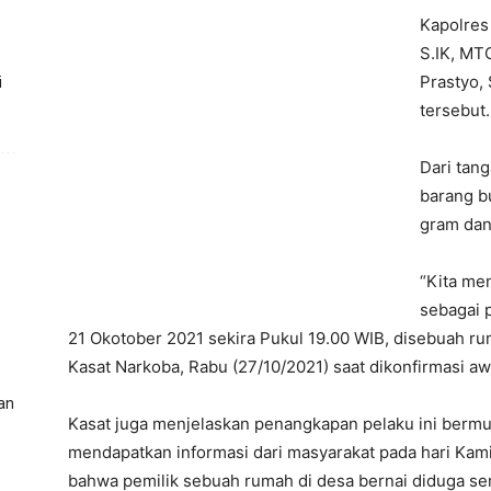
Kapolres
S.IK, MT
Prastyo,
i
tersebut.
Dari tan
barang b
gram dan 
“Kita me
sebagai 
21 Okotober 2021 sekira Pukul 19.00 WIB, disebuah ru
Kasat Narkoba, Rabu (27/10/2021) saat dikonfirmasi a
an
Kasat juga menjelaskan penangkapan pelaku ini bermu
mendapatkan informasi dari masyarakat pada hari Kamis
bahwa pemilik sebuah rumah di desa bernai diduga s