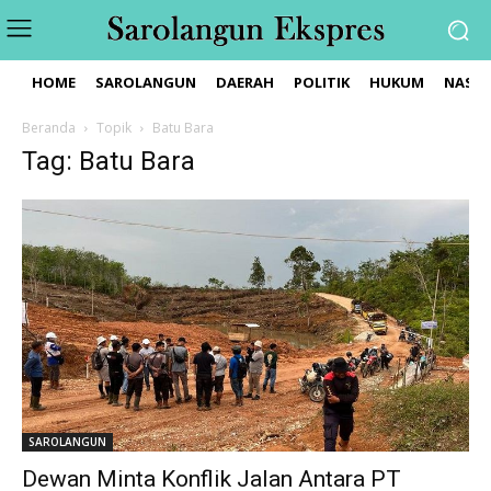
HOME
SAROLANGUN
DAERAH
POLITIK
HUKUM
NASIO
Beranda
Topik
Batu Bara
Tag: Batu Bara
SAROLANGUN
Dewan Minta Konflik Jalan Antara PT