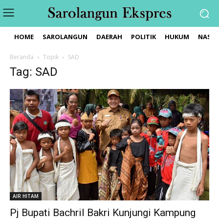
HOME
SAROLANGUN
DAERAH
POLITIK
HUKUM
NASIO
Beranda
Topik
SAD
Tag: SAD
AIR HITAM
Pj Bupati Bachril Bakri Kunjungi Kampung