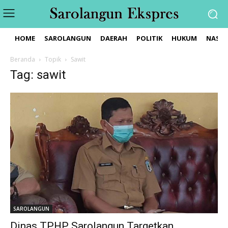
HOME
SAROLANGUN
DAERAH
POLITIK
HUKUM
NASIO
Beranda
Topik
Sawit
Tag: sawit
SAROLANGUN
Dinas TPHP Sarolangun Targetkan