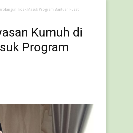
arolangun Tidak Masuk Program Bantuan Pusat
wasan Kumuh di
asuk Program