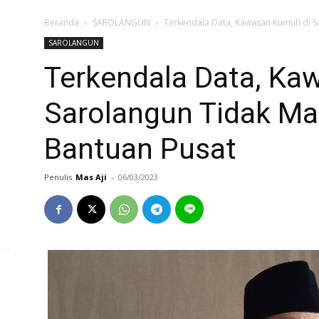
Beranda
SAROLANGUN
Terkendala Data, Kawasan Kumuh di S
SAROLANGUN
Terkendala Data, Ka
Sarolangun Tidak M
Bantuan Pusat
Penulis
Mas Aji
-
06/03/2023