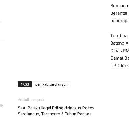
Bencana 
Berantai
beberapa
i
Turut ha
Batang A
Dinas PM
Camat Ba
OPD terka
TAGS
pemkab sarolangun
Artikulli paraprak
an
Satu Pelaku Ilegal Driling diringkus Polres
Sarolangun, Terancam 6 Tahun Penjara