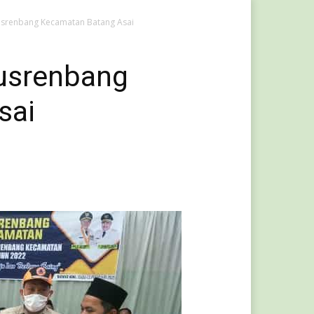
usrenbang Kecamatan Batang Asai
Musrenbang
sai