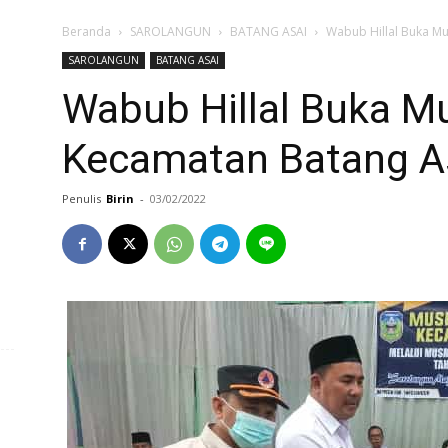
Beranda
SAROLANGUN
BATANG ASAI
Wabub Hillal Buka M
SAROLANGUN
BATANG ASAI
Wabub Hillal Buka 
Kecamatan Batang A
Penulis
Birin
-
03/02/2022