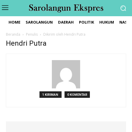
HOME
SAROLANGUN
DAERAH
POLITIK
HUKUM
NASIO
Beranda
Penulis
Dikirim oleh Hendri Putra
Hendri Putra
1 KIRIMAN
0 KOMENTAR