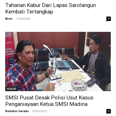
Tahanan Kabur Dari Lapas Sarolangun
Kembali Tertangkap
Birin
-
11/03/2022
0
HUKUM
SMSI Pusat Desak Polisi Usut Kasus
Penganiayaan Ketua SMSI Madina
Redaksi Sareks
-
05/03/2022
0