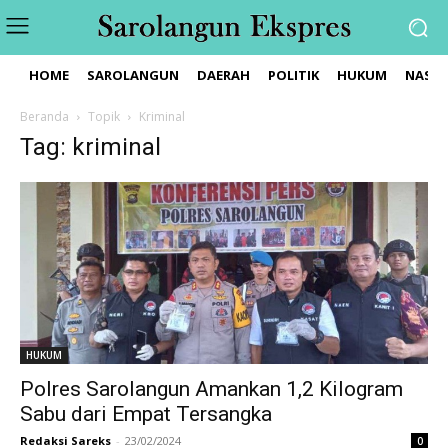
HOME
SAROLANGUN
DAERAH
POLITIK
HUKUM
NASIO
Beranda
Topik
Kriminal
Tag: kriminal
HUKUM
Polres Sarolangun Amankan 1,2 Kilogram
Sabu dari Empat Tersangka
Redaksi Sareks
-
23/02/2024
0